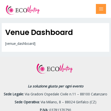
Vai
al
MAI
contenuto
MEN
Venue Dashboard
[venue_dashboard]
La soluzione giusta per ogni evento
Sede Legale:
Via Gradoni Ospedale Civile n.11 – 88100 Catanzaro
Sede Operativa:
Via Milano, 8 – 88024 Girifalco (CZ)
P.IVA:
03781370790