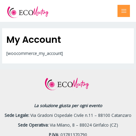
Vai
al
MAI
contenuto
MEN
My Account
[woocommerce_my_account]
La soluzione giusta per ogni evento
Sede Legale:
Via Gradoni Ospedale Civile n.11 – 88100 Catanzaro
Sede Operativa:
Via Milano, 8 – 88024 Girifalco (CZ)
P.IVA:
03781370790