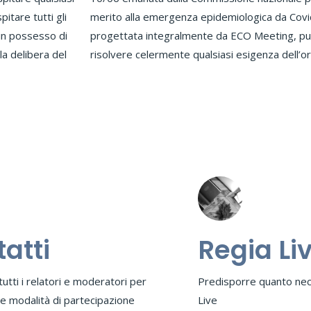
itare tutti gli
ltre, essendo
 in possesso di
lementata per
la delibera del
risolvere celermente qualsiasi esigenza dell’o
atti
Regia Li
utti i relatori e moderatori per
Predisporre quanto nece
le modalità di partecipazione
Live