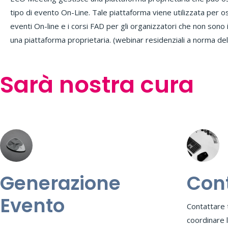
tipo di evento On-Line. Tale piattaforma viene utilizzata per osp
merito alla emergenza epidemiologica da Covid-19) Ino
eventi On-line e i corsi FAD per gli organizzatori che non sono
progettata integralmente da ECO Meeting, può essere imp
una piattaforma proprietaria. (webinar residenziali a norma del
Sarà nostra cura
Generazione
Cont
Evento
Contattare t
coordinare 